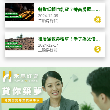
薪資低報也能貸？攤商房屋二胎
核貸80萬求翻身
2024-12-09
二胎房好貸
祖厝變救命稻草！孝子為父借
款，5天解決生活危機
2024-12-17
二胎房好貸