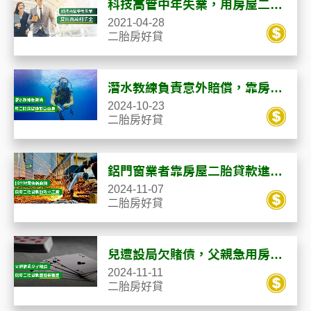
科技高管中年失業，用房屋二胎
貸款籌足百萬創業金
2021-04-28
二胎房好貸
潛水教練負責意外賠償，靠房屋
二胎貸款化解危機！
2024-10-23
二胎房好貸
鋁門窗業者靠房屋二胎貸款進攻
市場，把握震後新商機！
2024-11-07
二胎房好貸
兒遭設局欠賭債，父親急用房屋
二胎貸款籌資過難關
2024-11-11
二胎房好貸