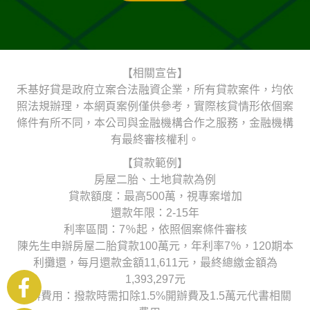
【相關宣告】
禾基好貸是政府立案合法融資企業，所有貸款案件，均依
照法規辦理，本網頁案例僅供參考，實際核貸情形依個案
條件有所不同，本公司與金融機構合作之服務，金融機構
有最終審核權利。
【貸款範例】
房屋二胎、土地貸款為例
貸款額度：最高500萬，視專案增加
還款年限：2-15年
利率區間：7％起，依照個案條件審核
陳先生申辦房屋二胎貸款100萬元，年利率7％，120期本
利攤還，每月還款金額11,611元，最終總繳金額為
1,393,297元
申辦費用：撥款時需扣除1.5%開辦費及1.5萬元代書相關