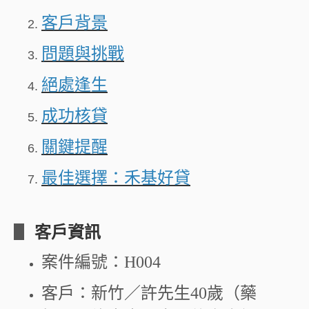
好貸Q&A
客戶背景
問題與挑戰
線上申貸
絕處逢生
成功核貸
便利貸
關鍵提醒
最佳選擇：禾基好貸
▋
客戶資訊
案件編號：H004
客戶：新竹／許先生40歲（藥