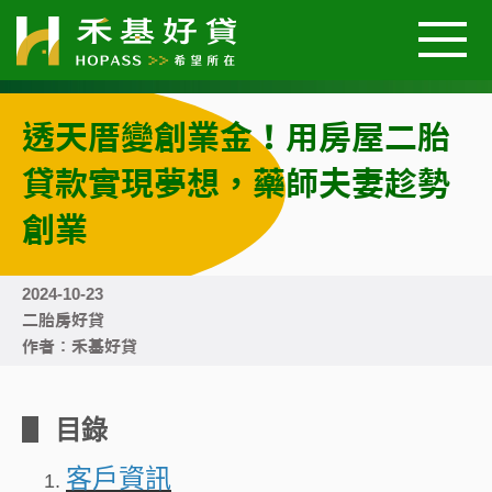
透天厝變創業金！用房屋二胎
關於我們
貸款實現夢想，藥師夫妻趁勢
汽車好貸
創業
機車好貸
2024-10-23
二胎房好貸
作者：禾基好貸
二胎房屋好貸
▋
目錄
好貸案例
客戶資訊