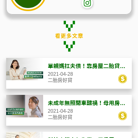
單親媽扛夫債！靠房屋二胎貸
款，翻轉人生成童裝女王
2021-04-28
二胎房好貸
未成年無照開車釀禍！母用房屋
二胎貸款4天籌百萬救人
2021-04-28
二胎房好貸