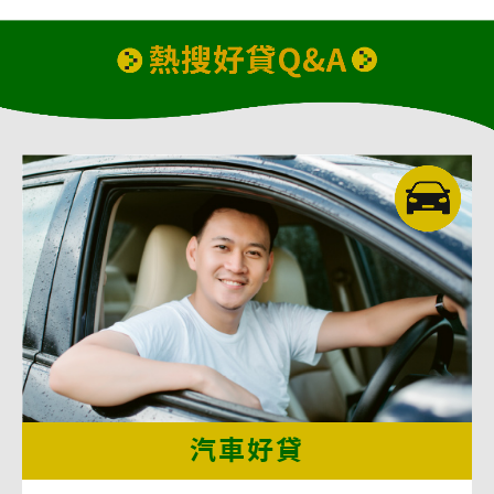
上手續繁瑣，遲遲無法拿到錢。眼看著時
間一分一秒地過去，許先生決定轉向民間
融資公司尋求幫助。他了解到機車貸款的
好處：不需聯徵、不用保人，手續簡單，
最快當天就能拿到現金。許先生用相關證
件與文件，迅速辦理機車貸款。只花了短
短幾個小時，審核就通過，最高可貸10萬
元的額度，讓他順利解決燃眉之急。
汽車好貸