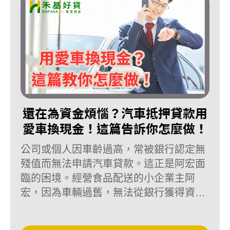
鋪又不放心，合法融資企業，是取得周轉
金的適當選擇。
還在為資金煩惱？汽車抵押貸款用
愛車換現金！這篇告訴你怎麼做！
公司或個人因車齡過高，常被銀行認定無
殘值而無法申請汽車貸款。這正是阿宏面
臨的困境。經營食品配送的小企業主阿
宏，因為車輛過舊，無法從銀行獲得資金
支持，擴展業務計畫陷入僵局。