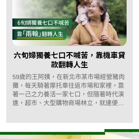
六旬婦獨養七口不喊苦，靠機車貸
款翻轉人生
59歲的王阿姨，在新北市某市場經營豬肉
攤，每天騎著摩托車往返市場和家裡，靠
著一己之力養活一家七口，但隨著時代演
進，超市、大型購物商場林立，就連便利
商店都能夠買到生鮮產品，大大影響傳統
攤販的生意。王阿姨也想要來個產業轉
型。