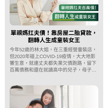
單親媽扛夫債！靠房屋二胎貸款，
翻轉人生成童裝女王
今年52歲的林大姐，在三重經營童裝店，
但2020年碰上COVID-19疫情，大大地影
響生意，就連丈夫都失業欠債跑路，留下
百萬債務和還在就讀高中的兒子，母子倆
相依為命。無論林大姐多麽努力掙錢，往
往都是左手進右手出，剛賺進來就要馬上
拿去還債，或是支付日常支出⋯