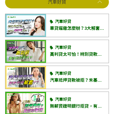
汽車好貸
好貸Q&A
汽車好貸
線上申貸
車貸遲繳怎麼辦？3大解套方式讓你過關！
便利貸
汽車好貸
高利貸太可怕！辨別貸款陷阱，申貸前必知安全攻略！
汽車好貸
汽車抵押貸款被拒？禾基專業團隊教你解套！
汽車好貸
無薪資證明銀行拒貸，有緊急資金需求怎麼辦？