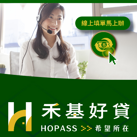
線上填單馬上辦