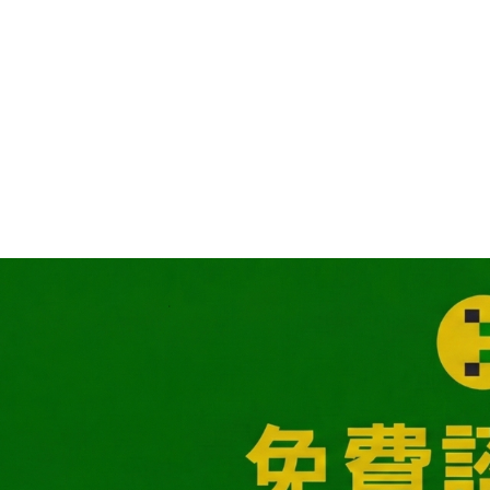
機構，申辦抵押貸款，不僅利息
高，也容易因為誤信他人，成為
地下錢莊的下手目標。在「高額
度及保證過件」廣告與需錢孔急
心態催化之下，跌入貸款陷阱，
面臨更高風險與負擔，讓財務狀
況進一步惡化。更有甚者，帳戶
與身分證件被詐騙集團盜用，成
為警示戶，不僅無法使用名下帳
戶，申辦貸款無門，甚至還必須
面對官司，與即使無罪，後續長
時間常