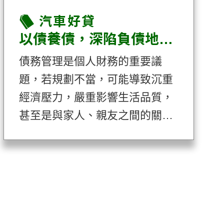
汽車好貸
以債養債，深陷負債地獄輪迴？這篇教你財務轉向正循環！
債務管理是個人財務的重要議
題，若規劃不當，可能導致沉重
經濟壓力，嚴重影響生活品質，
甚至是與家人、親友之間的關
係。當負債過高、信用評分受影
響，需要資金時，因為條件不
足，申請銀行貸款將變得非常困
難，甚至無法順利核貸。