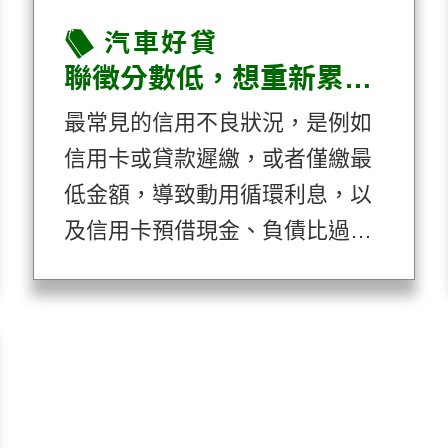
汽車好貸
聯徵分數低，想重新累積信用？這篇你一定要看！
最常見的信用不良狀況，是例如
信用卡或貸款遲繳，或者僅繳最
低金額，導致動用循環利息，以
及信用卡預借現金、負債比過高
等，都會對聯徵信用分數產生影
響。更嚴重的信用不良狀況，是
連續遲繳等原因，造成信用卡遭
停卡，進行債務協商、銀行或融
資呆帳，因為負債被法院送過支
付命令，或者本票裁定等。