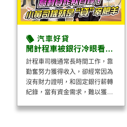
保持警惕、避免受騙。
汽車好貸
開計程車被銀行冷眼看「貸」？融資企業助你資金周轉！
計程車司機通常長時間工作，靠
勤奮努力獲得收入，卻經常因為
沒有財力證明，和固定銀行薪轉
紀錄，當有資金需求，難以獲得
銀行青睞，無法及時獲得財務支
援。許多有周轉壓力的司機，因
情勢所逼，洽詢當鋪或其他網路