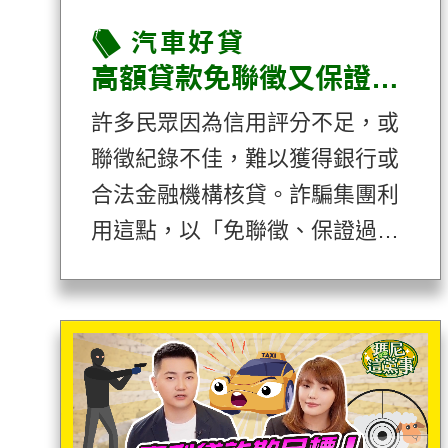
汽車好貸
高額貸款免聯徵又保證過件？揭開詐騙３大致命陷阱！
許多民眾因為信用評分不足，或
聯徵紀錄不佳，難以獲得銀行或
合法金融機構核貸。詐騙集團利
用這點，以「免聯徵、保證過
件」的口號，吸引急需資金的借
款人主動聯絡，一步步掉進陷阱
中。這類廣告往往隱藏著詐騙手
法，一不小心就可能陷入財務危
機。本文將揭秘３大常見陷阱，
提醒貸款申請人在借貸時，能夠