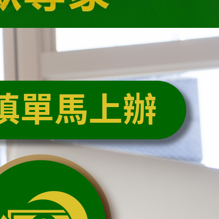
填單馬上辦