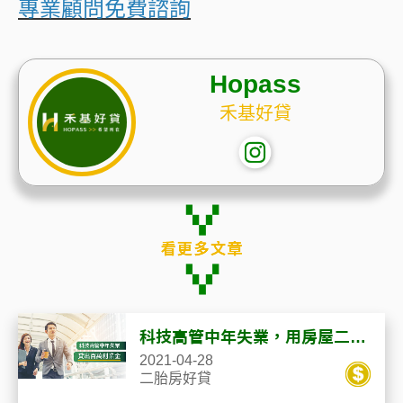
專業顧問免費諮詢
Hopass
禾基好貸
科技高管中年失業，用房屋二胎
貸款籌足百萬創業金
2021-04-28
二胎房好貸