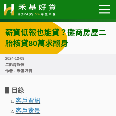
薪資低報也能貸？攤商房屋二
關於我們
胎核貸80萬求翻身
汽車好貸
2024-12-09
二胎房好貸
機車好貸
作者：禾基好貸
二胎房屋好貸
▋目錄
客戶資訊
好貸案例
客戶背景