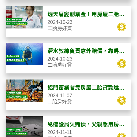
透天厝變創業金！用房屋二胎貸
款實現夢想，藥師夫妻趁勢創業
2024-10-23
二胎房好貸
潛水教練負責意外賠償，靠房屋
二胎貸款化解危機！
2024-10-23
二胎房好貸
鋁門窗業者靠房屋二胎貸款進攻
市場，把握震後新商機！
2024-11-07
二胎房好貸
兒遭設局欠賭債，父親急用房屋
二胎貸款籌資過難關
2024-11-11