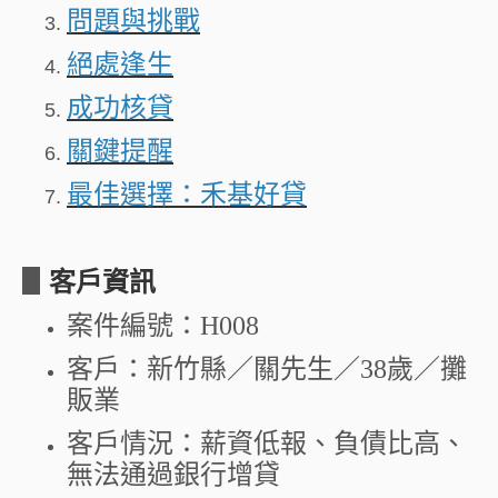
問題與挑戰
好貸Q&A
絕處逢生
成功核貸
線上申貸
關鍵提醒
便利貸
最佳選擇：禾基好貸
▋
客戶資訊
案件編號：H008
客戶：新竹縣／關先生／38歲／攤
販業
客戶情況：薪資低報、負債比高、
無法通過銀行增貸