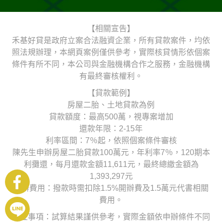
【相關宣告】
禾基好貸是政府立案合法融資企業，所有貸款案件，均依
照法規辦理，本網頁案例僅供參考，實際核貸情形依個案
條件有所不同，本公司與金融機構合作之服務，金融機構
有最終審核權利。
【貸款範例】
房屋二胎、土地貸款為例
貸款額度：最高500萬，視專案增加
還款年限：2-15年
利率區間：7％起，依照個案條件審核
陳先生申辦房屋二胎貸款100萬元，年利率7％，120期本
利攤還，每月還款金額11,611元，最終總繳金額為
1,393,297元
申辦費用：撥款時需扣除1.5%開辦費及1.5萬元代書相關
費用。
備註事項：試算結果謹供參考，實際金額依申辦條件不同