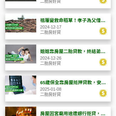
二胎房好貸
祖厝變救命稻草！孝子為父借
款，5天解決生活危機
2024-12-17
二胎房好貸
姐姐靠房屋二胎貸款，終結弟弟
當鋪高利重擔
2024-12-26
二胎房好貸
65歲保全靠房屋抵押貸款，安心
休養度過人生難關
2025-01-08
二胎房好貸
房屋因宮廟用途遭銀行拒貸，合