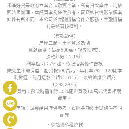
禾基好貸是政府立案合法融資企業，所有貸款案件，均依
照法規辦理，本網頁案例僅供參考，實際核貸情形依個案
條件有所不同，本公司與金融機構合作之服務，金融機構
有最終審核權利。
【貸款範例】
房屋二胎、土地貸款為例
貸款額度：最高500萬，視專案增加
還款年限：2-15年
利率區間：7％起，依照個案條件審核
陳先生申辦房屋二胎貸款100萬元，年利率7％，120期本
利攤還，每月還款金額11,611元，最終總繳金額為
1,393,297元
申辦費用：撥款時需扣除1.5%開辦費及1.5萬元代書相關
費用。
備註事項：試算結果謹供參考，實際金額依申辦條件不同
而異
．網站隱私權條款