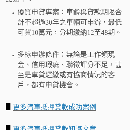
優質申貸專案：車齡與貸款期限合
計不超過
30
年之車輛可申辦，最低
可貸
10
萬元，分期繳納
12
至
48
期。
多樣申辦條件：無論是工作領現
金、信用瑕疵、聯徵評分不足，甚
至是車貸遲繳或有協商情況的客
戶，都有申貸機會。
▋
更多汽車抵押貸款成功案例
▋
更多汽車抵押貸款知識文章