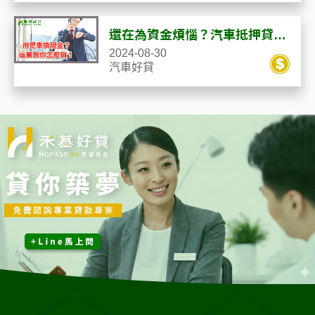
還在為資金煩惱？汽車抵押貸款
用愛車換現金！這篇告訴你怎麼
2024-08-30
做！
汽車好貸