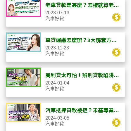
老車貸款是甚麼？怎樣就算老車
了呢？帶您了解老車貸款差在
2023-07-13
哪！
汽車好貸
車貸遲繳怎麼辦？3大解套方式
讓你過關！
2023-11-23
汽車好貸
高利貸太可怕！辨別貸款陷阱，
申貸前必知安全攻略！
2024-01-04
汽車好貸
汽車抵押貸款被拒？禾基專業團
隊教你解套！
2024-03-05
汽車好貸