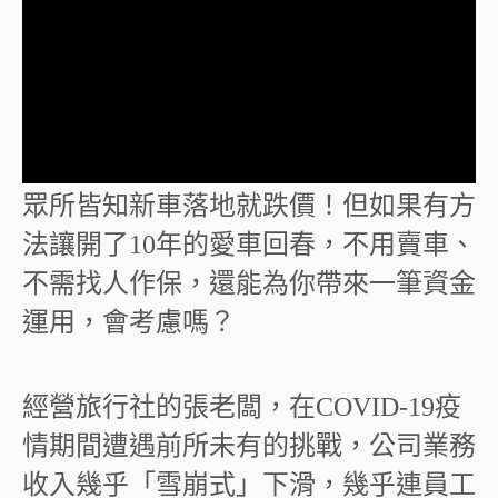
好貸Q&A
線上申貸
便利貸
眾所皆知新車落地就跌價！但如果有方
法讓開了
10
年的愛車回春，不用賣車、
不需找人作保，還能為你帶來一筆資金
運用，會考慮嗎？
經營旅行社的張老闆，在
COVID-19
疫
情期間遭遇前所未有的挑戰，公司業務
收入幾乎「雪崩式」下滑，幾乎連員工