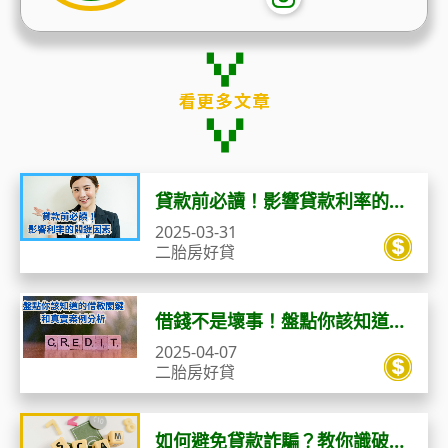
貸款前必讀！影響貸款利率的關
鍵因素
2025-03-31
二胎房好貸
借錢不是壞事！盤點你該知道的
借款關鍵＋真實案例分析
2025-04-07
二胎房好貸
如何避免貸款詐騙？教你識破5